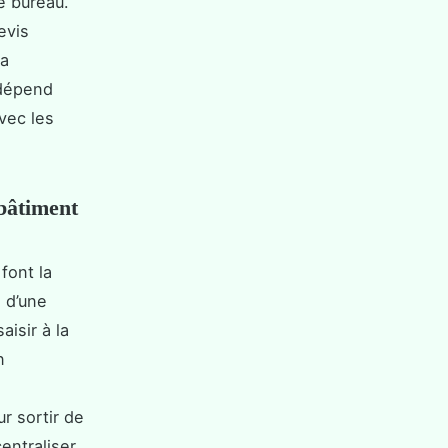
re bureau.
evis
la
 dépend
vec les
 bâtiment
font la
 d’une
aisir à la
n
r sortir de
entraliser