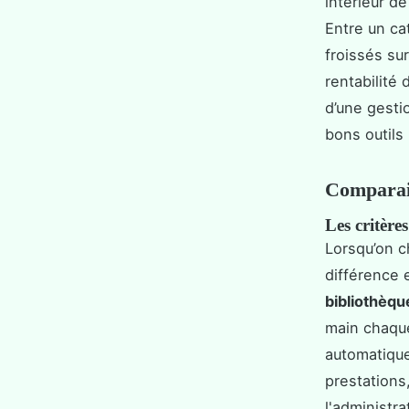
intérieur de
Entre un ca
froissés sur
rentabilité 
d’une gesti
bons outils
Comparais
Les critères
Lorsqu’on ch
différence 
bibliothèqu
main chaque
automatique 
prestations
l'administra