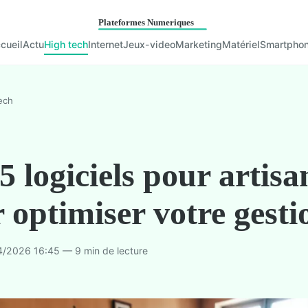
cueil
Actu
High tech
Internet
Jeux-video
Marketing
Matériel
Smartpho
ech
5 logiciels pour artisa
 optimiser votre gesti
/2026 16:45 — 9 min de lecture