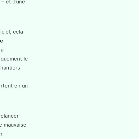
 - et d’une
ciel, cela
re
du
tiquement le
chantiers
rtent en un
relancer
une mauvaise
n