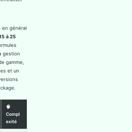
e en général
15 à 25
formules
la gestion
t de gamme,
les et un
versions
ockage.
🧠
Compl
exité