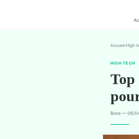
Ac
Accueil
›
High t
HIGH TECH
Top 
pour
Bona — 06/04