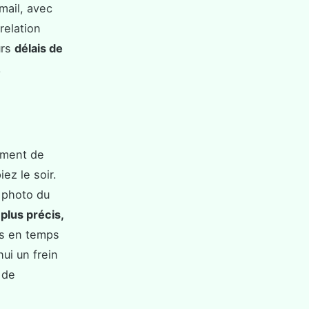
mail, avec
relation
urs
délais de
.
ément de
ez le soir.
 photo du
 plus précis,
ées en temps
hui un frein
 de