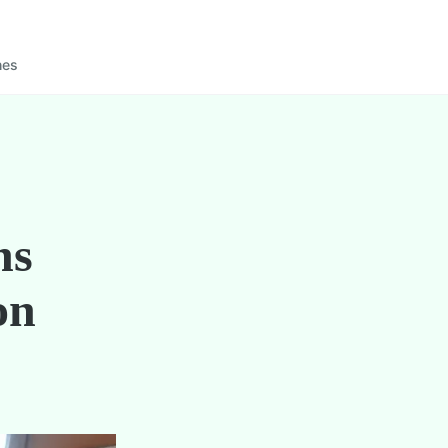
nes
ns
on