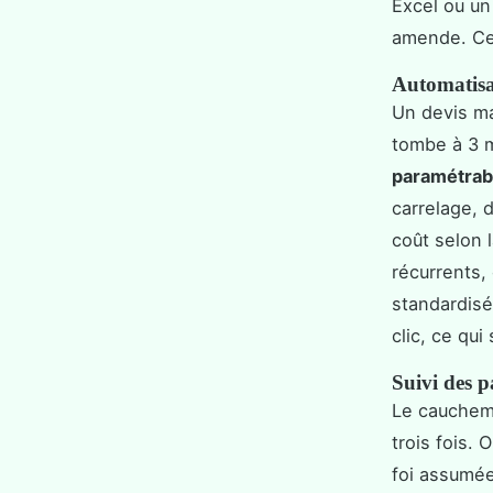
Excel ou un
amende. Ce n
Automatisat
Un devis ma
tombe à 3 
paramétrab
carrelage, d
coût selon 
récurrents,
standardis
clic, ce qui
Suivi des p
Le cauchemar
trois fois. 
foi assumée