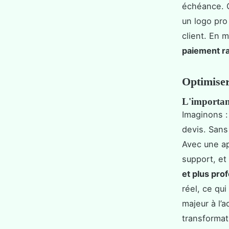
échéance. C
un logo pro 
client. En 
paiement ra
Optimiser 
L'importanc
Imaginons :
devis. Sans
Avec une ap
support, et
et plus pro
réel, ce qui
majeur à l’a
transformati