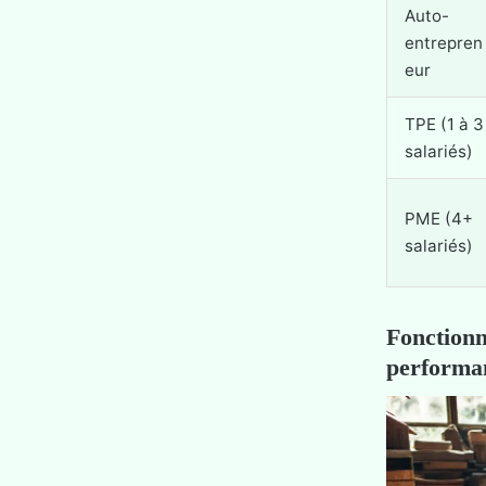
Auto-
entrepren
eur
TPE (1 à 3
salariés)
PME (4+
salariés)
Fonctionn
performa