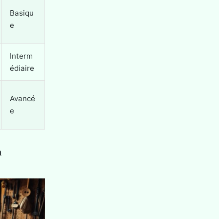
Basiqu
e
Interm
édiaire
Avancé
e
n