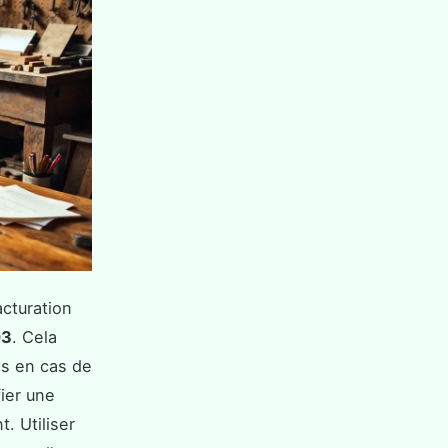
acturation
03
. Cela
es en cas de
ier une
t. Utiliser