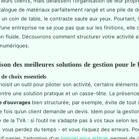
 leurs clients, mais délaissent l’organisation de leur prop
talogue de matériaux parfaitement rangé et une pile de d
 un coin de table, le contraste saute aux yeux. Pourtant, 
d’une entreprise ne se joue pas que sur les finitions, elle
on fluide. Découvrons comment structurer votre activité a
 numériques.
on des meilleures solutions de gestion pour le
 de choix essentiels
oisit un outil pour piloter son activité, certains éléments 
entre une solution pratique et un casse-tête. La présence
e d’ouvrages
bien structurée, par exemple, évite de tout s
 fois qu’un client demande un devis. Idem pour la gestio
de la TVA : si l’outil ne s’adapte pas à vos taux selon les
, vous perdez du temps - et vous risquez des erreurs. Pou
tif papier, l'adoption d'un
logiciel pour artisan
permet de c