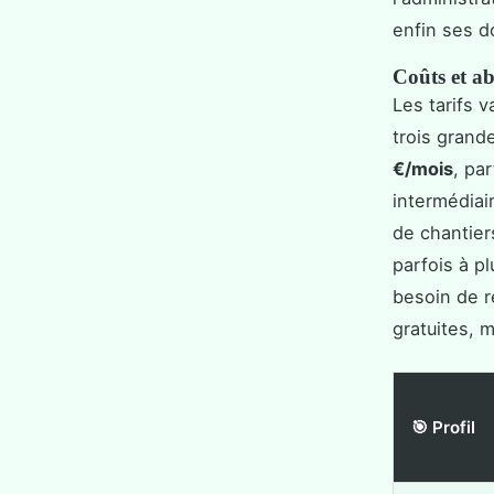
enfin ses 
Coûts et a
Les tarifs 
trois grand
€/mois
, pa
intermédiai
de chantier
parfois à p
besoin de r
gratuites, 
🎯 Profil